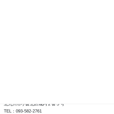
通信販売のご案内
情報ライブラリ
松本清張記念館事務局
〒803-0813
北九州市小倉北区城内２番３号
TEL：093-582-2761