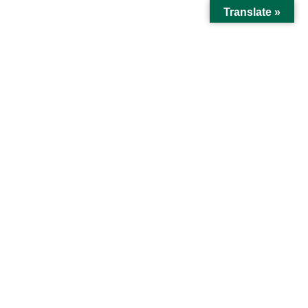
コ
ナ
松本清張記念館
Translate »
ン
ビ
テ
ゲ
SEICHO Café
ン
ー
ツ
シ
HOME
SEICHO Café
に
ョ
移
ン
動
に
小倉城周辺の四季折々の自然を感じなら、おいしいひ
移
とときをお過ごしください。
動
春は桜… 夏は新緑… 秋は紅葉… 冬は雪景色…と
愉しんででいただけるようガーデニングスペースなど
もございます…
清張カフェは入館料無料にてご飲食いただけます…
団体様でのご利用も可能です。