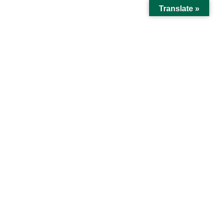
コ
ナ
松本清張記念館
Translate »
ン
ビ
テ
ゲ
館報
ン
ー
ツ
シ
に
ョ
HOME
館報
第38号
移
ン
動
に
移
第38号
動
開館13周年記念篠田正浩氏講演会
特別企画展『いつもカメラを携えて』
第38号館報PDF