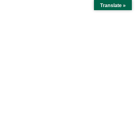
コ
ナ
松本清張記念館
Translate »
ン
ビ
テ
ゲ
館報
ン
ー
ツ
シ
に
ョ
HOME
館報
第19号
移
ン
動
に
移
第19号
動
佐藤忠男講演会
大津忠彦研究発表
展示品紹介
みんなの広場