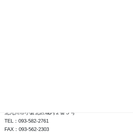
通信販売のご案内
情報ライブラリ
松本清張記念館事務局
〒803-0813
北九州市小倉北区城内２番３号
TEL：093-582-2761
FAX：093-562-2303