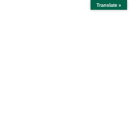
コ
ナ
松本清張記念館
Translate »
ン
ビ
テ
ゲ
これまでの友の会
ン
ー
ツ
シ
に
ョ
HOME
これまでの友の会
秋の文学散歩
移
ン
動
に
移
秋の文学散歩
動
平成29年11月14日（火）
今回は、紅葉の耶馬渓方面を訪れました。
昨年に引き続き雨模様の中出発したバスは、まず大分
県安心院へ向かいました。
妻垣神社、松本清張文学碑を見学し、耶馬渓の一目百
景へ。紅葉には少し早かったものの、見事な景色を堪
能しました。旧豊後森機関庫、日田の咸宜園と、歴史